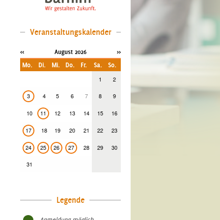
Veranstaltungskalender
<<
August 2026
>>
Mo.
Di.
Mi.
Do.
Fr.
Sa.
So.
1
2
3
4
5
6
7
8
9
10
11
12
13
14
15
16
17
18
19
20
21
22
23
24
25
26
27
28
29
30
31
Legende
- Anmeldung möglich