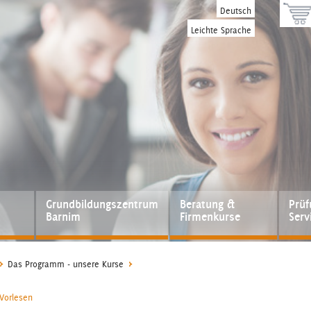
Deutsch
Leichte Sprache
Grundbildungszentrum
Beratung &
Prü
Barnim
Firmenkurse
Serv
Das Programm - unsere Kurse
Vorlesen