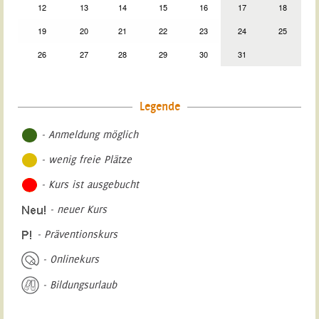
12
13
14
15
16
17
18
19
20
21
22
23
24
25
26
27
28
29
30
31
Legende
- Anmeldung möglich
- wenig freie Plätze
- Kurs ist ausgebucht
- neuer Kurs
- Präventionskurs
- Onlinekurs
- Bildungsurlaub