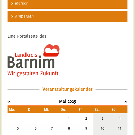
Merken
Anmelden
Eine Portalseite des:
Veranstaltungskalender
<<
Mai 2025
>>
Mo.
Di.
Mi.
Do.
Fr.
Sa.
So.
1
2
3
4
5
6
7
8
9
10
11