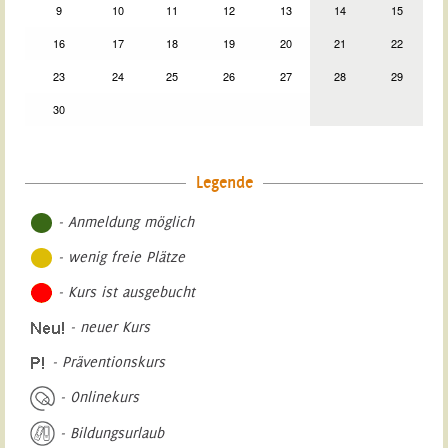
9
10
11
12
13
14
15
16
17
18
19
20
21
22
23
24
25
26
27
28
29
30
Legende
- Anmeldung möglich
- wenig freie Plätze
- Kurs ist ausgebucht
- neuer Kurs
- Präventionskurs
- Onlinekurs
- Bildungsurlaub