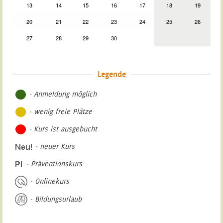
13
14
15
16
17
18
19
20
21
22
23
24
25
26
27
28
29
30
Legende
- Anmeldung möglich
- wenig freie Plätze
- Kurs ist ausgebucht
- neuer Kurs
- Präventionskurs
- Onlinekurs
- Bildungsurlaub