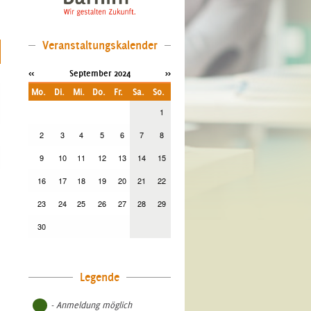
Veranstaltungskalender
<<
September 2024
>>
Mo.
Di.
Mi.
Do.
Fr.
Sa.
So.
1
2
3
4
5
6
7
8
9
10
11
12
13
14
15
16
17
18
19
20
21
22
23
24
25
26
27
28
29
30
Legende
- Anmeldung möglich