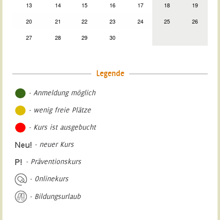
13
14
15
16
17
18
19
20
21
22
23
24
25
26
27
28
29
30
Legende
- Anmeldung möglich
- wenig freie Plätze
- Kurs ist ausgebucht
- neuer Kurs
- Präventionskurs
- Onlinekurs
- Bildungsurlaub