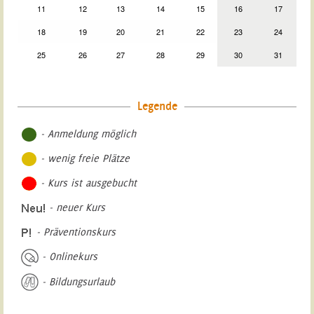
11
12
13
14
15
16
17
18
19
20
21
22
23
24
25
26
27
28
29
30
31
Legende
- Anmeldung möglich
- wenig freie Plätze
- Kurs ist ausgebucht
- neuer Kurs
- Präventionskurs
- Onlinekurs
- Bildungsurlaub