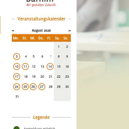
Veranstaltungskalender
<<
August 2026
>>
Mo.
Di.
Mi.
Do.
Fr.
Sa.
So.
1
2
3
4
5
6
7
8
9
n
10
11
12
13
14
15
16
17
18
19
20
21
22
23
24
25
26
27
28
29
30
31
Legende
- Anmeldung möglich