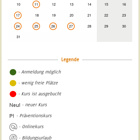
10
11
12
13
14
15
16
17
18
19
20
21
22
23
24
25
26
27
28
29
30
31
Legende
- Anmeldung möglich
- wenig freie Plätze
- Kurs ist ausgebucht
- neuer Kurs
- Präventionskurs
- Onlinekurs
- Bildungsurlaub