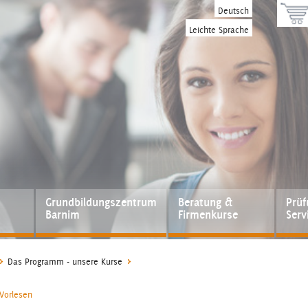
Deutsch
Leichte Sprache
Grundbildungszentrum
Beratung &
Prü
Barnim
Firmenkurse
Serv
Das Programm - unsere Kurse
Vorlesen