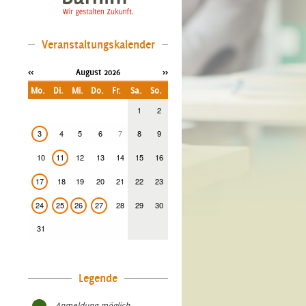
Veranstaltungskalender
<<
August 2026
>>
Mo.
Di.
Mi.
Do.
Fr.
Sa.
So.
1
2
3
4
5
6
7
8
9
10
11
12
13
14
15
16
17
18
19
20
21
22
23
24
25
26
27
28
29
30
31
Legende
- Anmeldung möglich