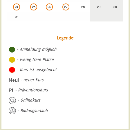
24
25
26
27
28
29
30
31
Legende
- Anmeldung möglich
- wenig freie Plätze
- Kurs ist ausgebucht
- neuer Kurs
- Präventionskurs
- Onlinekurs
- Bildungsurlaub