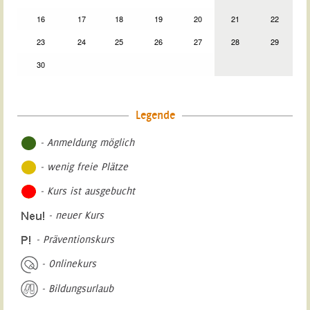
16
17
18
19
20
21
22
23
24
25
26
27
28
29
30
Legende
- Anmeldung möglich
- wenig freie Plätze
- Kurs ist ausgebucht
- neuer Kurs
- Präventionskurs
- Onlinekurs
- Bildungsurlaub