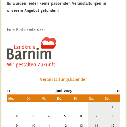
Es wurden leider keine passenden Veranstaltungen in
unserem Angebot gefunden!
Eine Portalseite des:
Veranstaltungskalender
<<
Juni 2025
>>
Mo.
Di.
Mi.
Do.
Fr.
Sa.
So.
1
2
3
4
5
6
7
8
9
10
11
12
13
14
15