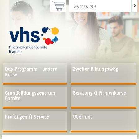
>
Das Programm - unsere
Zweiter Bildungsweg
Kurse
Grundbildungszentrum
Beratung & Firmenkurse
Barnim
Prüfungen & Service
Über uns