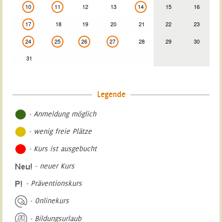
10
11
12
13
14
15
16
17
18
19
20
21
22
23
24
25
26
27
28
29
30
31
Legende
- Anmeldung möglich
- wenig freie Plätze
- Kurs ist ausgebucht
- neuer Kurs
- Präventionskurs
- Onlinekurs
- Bildungsurlaub