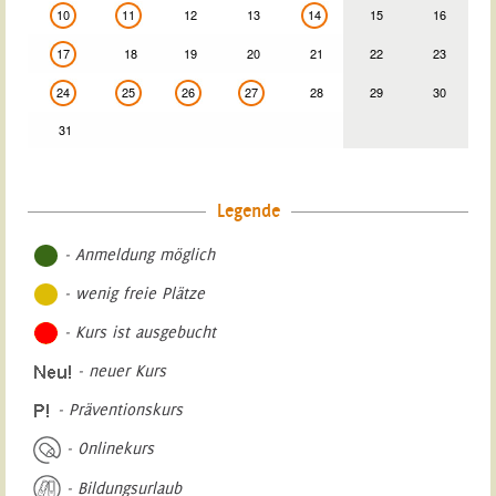
10
11
12
13
14
15
16
17
18
19
20
21
22
23
24
25
26
27
28
29
30
31
Legende
- Anmeldung möglich
- wenig freie Plätze
- Kurs ist ausgebucht
- neuer Kurs
- Präventionskurs
- Onlinekurs
- Bildungsurlaub