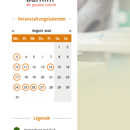
Veranstaltungskalender
<<
August 2026
>>
Mo.
Di.
Mi.
Do.
Fr.
Sa.
So.
1
2
3
4
5
6
7
8
9
10
11
12
13
14
15
16
17
18
19
20
21
22
23
24
25
26
27
28
29
30
31
Legende
- Anmeldung möglich