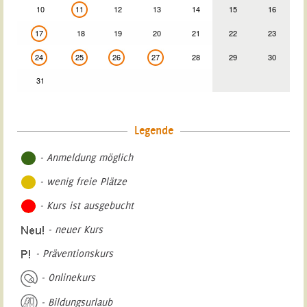
10
11
12
13
14
15
16
17
18
19
20
21
22
23
24
25
26
27
28
29
30
31
Legende
- Anmeldung möglich
- wenig freie Plätze
- Kurs ist ausgebucht
- neuer Kurs
- Präventionskurs
- Onlinekurs
- Bildungsurlaub